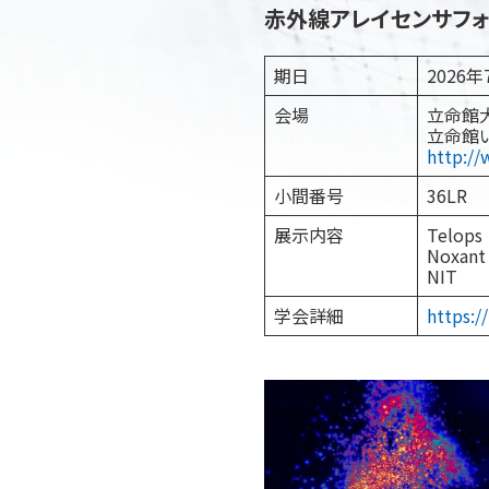
赤外線アレイセンサフォーラム
期日
2026年
会場
立命館
立命館
http://
小間番号
36LR
展示内容
Tel
Nox
NIT
学会詳細
https://